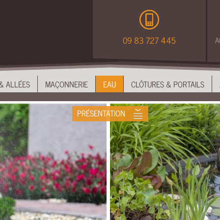
09 83 727 445
A
& ALLÉES
MAÇONNERIE
EAU
CLÔTURES & PORTAILS
PRÉSENTATION