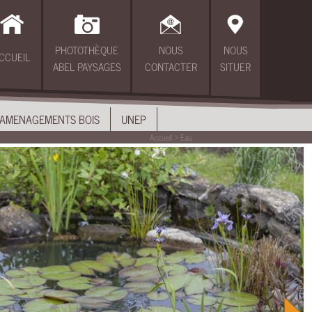
PHOTOTHÈQUE
NOUS
NOUS
CCUEIL
ABEL PAYSAGES
CONTACTER
SITUER
AMENAGEMENTS BOIS
UNEP
Accueil
>
Eau