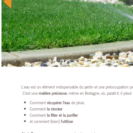
NOUS
SITUER
PHOTOTHÈQUE
ABEL
PAYSAGES
NOUS
CONTACTER
NOUS
SITUER
L’eau est un élément indispensable du jardin et une préoccupation pe
C’est une
matière précieuse
, même en Bretagne, où, paraît-il, il ple
Comment
récupérer l’eau
de pluie,
Comment
la stocker
Comment
la filter et la purifier
et comment (bien)
l’utiliser
.