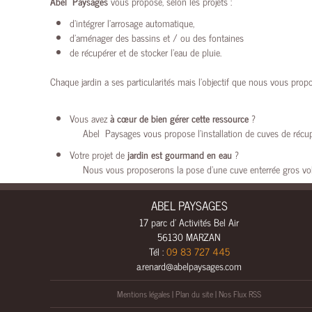
Abel Paysages
vous propose, selon les projets :
d’intégrer l’arrosage automatique,
d’aménager des bassins et / ou des fontaines
de récupérer et de stocker l’eau de pluie.
Chaque jardin a ses particularités mais l’objectif que nous vous prop
Vous avez
à cœur de bien gérer cette ressource
?
Abel Paysages vous propose l’installation de cuves de réc
Votre projet de
jardin est gourmand en eau
?
Nous vous proposerons la pose d’une cuve enterrée gros volu
ABEL PAYSAGES
17 parc d' Activités Bel Air
56130 MARZAN
Tél :
09 83 727 445
a.renard@abelpaysages.com
Mentions légales
|
Plan du site
|
Nos Flux RSS