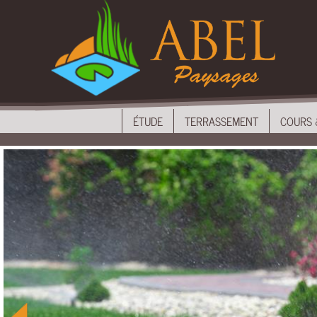
ÉTUDE
TERRASSEMENT
COURS
&
ALLÉES
ÉTUDE
TERRASSEMENT
COURS 
MAÇONNERIE
EAU
CLÔTURES
&
PORTAILS
AMENAGEMENTS
BOIS
UNEP
NOUS
CONTACTER