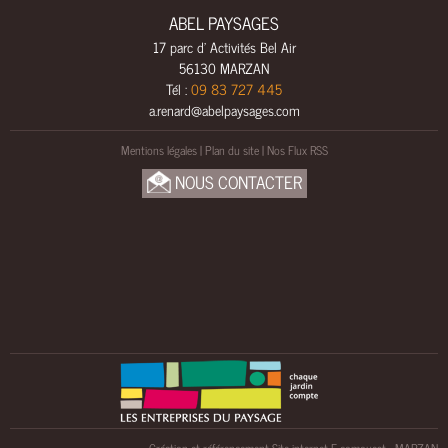
L
ABEL PAYSAGES
S
17 parc d' Activités Bel Air
A
56130 MARZAN
M
Tél :
09 83 727 445
E
a.renard@abelpaysages.com
N
Mentions légales
|
Plan du site
|
Nos Flux RSS
A
G
NOUS CONTACTER
E
M
E
N
T
S
B
O
I
S
U