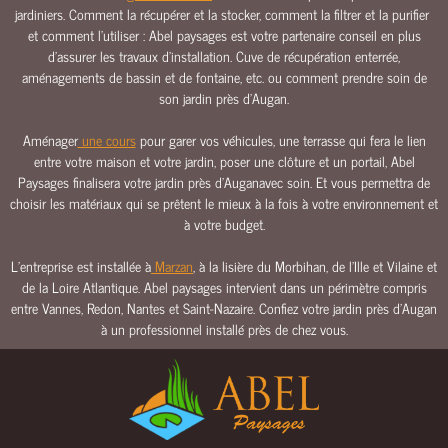
jardiniers. Comment la récupérer et la stocker, comment la filtrer et la purifier
E
et comment l’utiliser : Abel paysages est votre partenaire conseil en plus
E
d’assurer les travaux d’installation. Cuve de récupération enterrée,
A
aménagements de bassin et de fontaine, etc. ou comment prendre soin de
U
son jardin près d'Augan.
C
Aménager
une cours
pour garer vos véhicules, une terrasse qui fera le lien
L
entre votre maison et votre jardin, poser une clôture et un portail, Abel
Ô
Paysages finalisera votre jardin près d'Auganavec soin. Et vous permettra de
T
choisir les matériaux qui se prêtent le mieux à la fois à votre environnement et
U
à votre budget.
R
E
L’entreprise est installée à
Marzan
, à la lisière du Morbihan, de l’Ille et Vilaine et
S
de la Loire Atlantique. Abel paysages intervient dans un périmètre compris
&
entre Vannes, Redon, Nantes et Saint-Nazaire. Confiez votre jardin près d'Augan
P
à un professionnel installé près de chez vous.
O
R
T
A
I