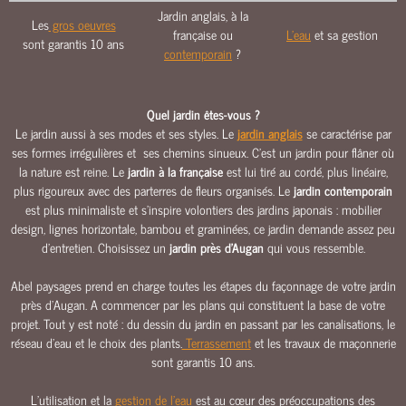
O
Jardin anglais, à la
Les
gros oeuvres
U
française ou
L'eau
et sa gestion
sont garantis 10 ans
R
contemporain
?
S
&
A
Quel jardin êtes-vous ?
L
Le jardin aussi à ses modes et ses styles. Le
jardin anglais
se caractérise par
ses formes irrégulières et ses chemins sinueux. C’est un jardin pour flâner où
L
la nature est reine. Le
jardin à la française
est lui tiré au cordé, plus linéaire,
É
plus rigoureux avec des parterres de fleurs organisés. Le
jardin contemporain
E
est plus minimaliste et s’inspire volontiers des jardins japonais : mobilier
S
design, lignes horizontale, bambou et graminées, ce jardin demande assez peu
M
d’entretien. Choisissez un
jardin près d'Augan
qui vous ressemble.
A
Ç
Abel paysages prend en charge toutes les étapes du façonnage de votre jardin
O
près d'Augan. A commencer par les plans qui constituent la base de votre
N
projet. Tout y est noté : du dessin du jardin en passant par les canalisations, le
N
réseau d’eau et le choix des plants.
Terrassement
et les travaux de maçonnerie
sont garantis 10 ans.
E
R
L’utilisation et la
gestion de l’eau
est au cœur des préoccupations des
I