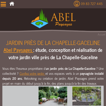
09 83 727 445
É
T
U
D
E
Accueil
T
JARDIN PRÈS DE LA CHAPELLE-GACELINE
E
Abel Paysages
: étude, conception et réalisation de
R
R
votre jardin ville près de La Chapelle-Gaceline
A
S
Vous êtes l'heureux propriétaire d'
un jardin près de La Chapelle-Gaceline
? Une
S
collectivité ?
Confiez votre jardin
et vos espaces verts à un
paysagiste installé
E
depuis 20 ans.
Relooking ou création de jardin, Abel Paysages prend votre
M
projet en main du début jusqu’à la fin, des plans jusqu’à la fin des travaux.
E
N
T
C