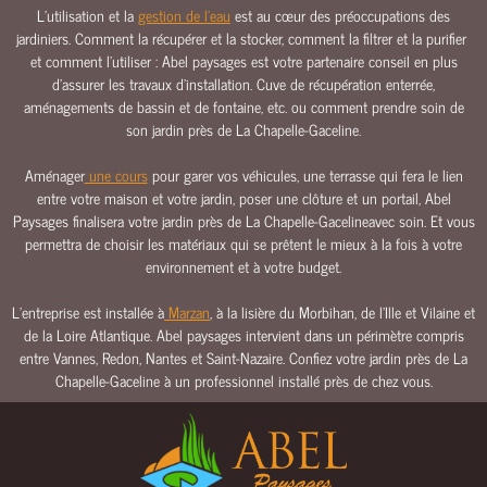
L’utilisation et la
gestion de l’eau
est au cœur des préoccupations des
E
jardiniers. Comment la récupérer et la stocker, comment la filtrer et la purifier
E
et comment l’utiliser : Abel paysages est votre partenaire conseil en plus
A
d’assurer les travaux d’installation. Cuve de récupération enterrée,
U
aménagements de bassin et de fontaine, etc. ou comment prendre soin de
son jardin près de La Chapelle-Gaceline.
C
L
Aménager
une cours
pour garer vos véhicules, une terrasse qui fera le lien
Ô
entre votre maison et votre jardin, poser une clôture et un portail, Abel
T
Paysages finalisera votre jardin près de La Chapelle-Gacelineavec soin. Et vous
U
permettra de choisir les matériaux qui se prêtent le mieux à la fois à votre
R
environnement et à votre budget.
E
S
L’entreprise est installée à
Marzan
, à la lisière du Morbihan, de l’Ille et Vilaine et
&
de la Loire Atlantique. Abel paysages intervient dans un périmètre compris
P
entre Vannes, Redon, Nantes et Saint-Nazaire. Confiez votre jardin près de La
O
Chapelle-Gaceline à un professionnel installé près de chez vous.
R
T
A
I