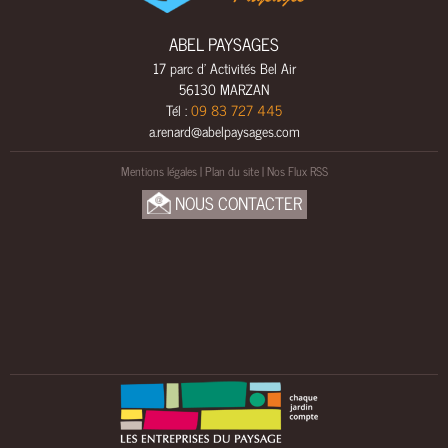
L
S
ABEL PAYSAGES
A
17 parc d' Activités Bel Air
M
56130 MARZAN
E
Tél :
09 83 727 445
N
a.renard@abelpaysages.com
A
Mentions légales
|
Plan du site
|
Nos Flux RSS
G
E
NOUS CONTACTER
M
E
N
T
S
B
O
I
S
U