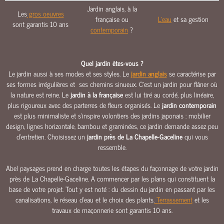
O
Jardin anglais, à la
Les
gros oeuvres
U
française ou
L'eau
et sa gestion
sont garantis 10 ans
R
contemporain
?
S
&
A
Quel jardin êtes-vous ?
L
Le jardin aussi à ses modes et ses styles. Le
jardin anglais
se caractérise par
ses formes irrégulières et ses chemins sinueux. C’est un jardin pour flâner où
L
la nature est reine. Le
jardin à la française
est lui tiré au cordé, plus linéaire,
É
plus rigoureux avec des parterres de fleurs organisés. Le
jardin contemporain
E
est plus minimaliste et s’inspire volontiers des jardins japonais : mobilier
S
design, lignes horizontale, bambou et graminées, ce jardin demande assez peu
M
d’entretien. Choisissez un
jardin près de La Chapelle-Gaceline
qui vous
A
ressemble.
Ç
O
Abel paysages prend en charge toutes les étapes du façonnage de votre jardin
N
près de La Chapelle-Gaceline. A commencer par les plans qui constituent la
N
base de votre projet. Tout y est noté : du dessin du jardin en passant par les
canalisations, le réseau d’eau et le choix des plants.
Terrassement
et les
E
travaux de maçonnerie sont garantis 10 ans.
R
I