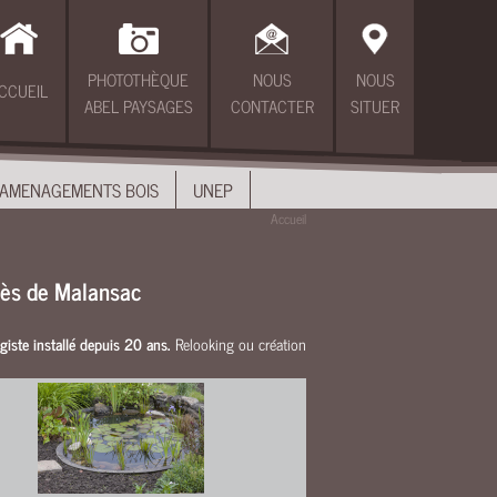
PHOTOTHÈQUE
NOUS
NOUS
CCUEIL
ABEL PAYSAGES
CONTACTER
SITUER
AMENAGEMENTS BOIS
UNEP
Accueil
 près de Malansac
giste installé depuis 20 ans.
Relooking ou création