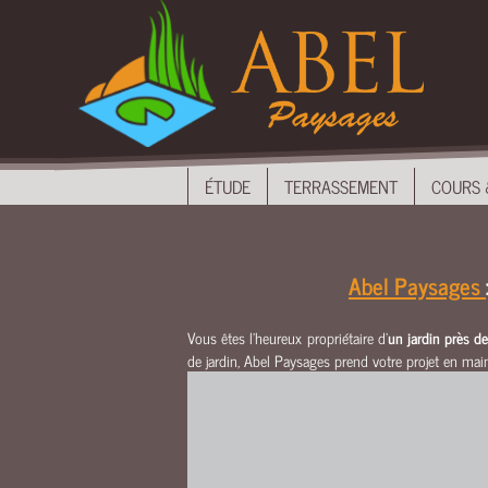
ÉTUDE
TERRASSEMENT
COURS
&
ALLÉES
ÉTUDE
TERRASSEMENT
COURS 
MAÇONNERIE
EAU
CLÔTURES
Abel Paysages
&
PORTAILS
Vous êtes l'heureux propriétaire d'
un jardin près 
AMENAGEMENTS
de jardin, Abel Paysages prend votre projet en main 
BOIS
UNEP
NOUS
CONTACTER