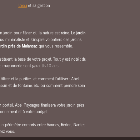
L'eau
et sa gestion
 jardin pour flâner où la nature est reine. Le
jardin
us minimaliste et s’inspire volontiers des jardins
ardin près de Malansac
qui vous ressemble.
tuent la base de votre projet. Tout y est noté : du
e maçonnerie sont garantis 10 ans.
trer et la purifier et comment l’utiliser : Abel
assin et de fontaine, etc. ou comment prendre soin
 portail, Abel Paysages finalisera votre jardin près
ironnement et à votre budget.
ans un périmètre compris entre Vannes, Redon, Nantes
hez vous.