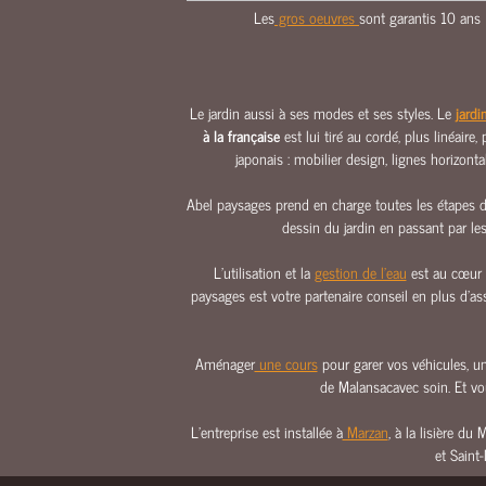
Les
gros oeuvres
sont garantis 10 ans
NOUS
SITUER
PHOTOTHÈQUE
ABEL
Le jardin aussi à ses modes et ses styles. Le
jardi
PAYSAGES
à la française
est lui tiré au cordé, plus linéaire
japonais : mobilier design, lignes horizon
NOUS
CONTACTER
Abel paysages prend en charge toutes les étapes du
dessin du jardin en passant par les 
NOUS
SITUER
L’utilisation et la
gestion de l’eau
est au cœur d
paysages est votre partenaire conseil en plus d’a
Aménager
une cours
pour garer vos véhicules, une
de Malansacavec soin. Et vou
L’entreprise est installée à
Marzan
, à la lisière du
et Saint