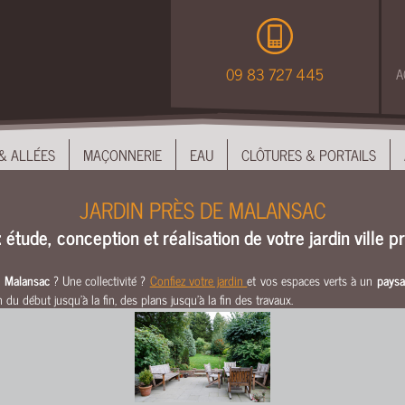
09 83 727 445
A
& ALLÉES
MAÇONNERIE
EAU
CLÔTURES & PORTAILS
JARDIN PRÈS DE MALANSAC
: étude, conception et réalisation de votre jardin ville
de Malansac
? Une collectivité ?
Confiez votre jardin
et vos espaces verts à un
paysa
du début jusqu’à la fin, des plans jusqu’à la fin des travaux.