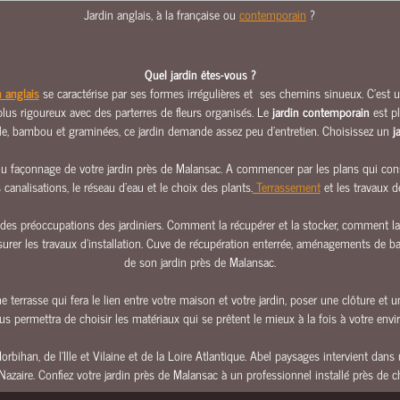
Jardin anglais, à la française ou
contemporain
?
Quel jardin êtes-vous ?
n anglais
se caractérise par ses formes irrégulières et ses chemins sinueux. C’est un
, plus rigoureux avec des parterres de fleurs organisés. Le
jardin contemporain
est pl
tale, bambou et graminées, ce jardin demande assez peu d’entretien. Choisissez un
j
 façonnage de votre jardin près de Malansac. A commencer par les plans qui consti
canalisations, le réseau d’eau et le choix des plants.
Terrassement
et les travaux d
es préoccupations des jardiniers. Comment la récupérer et la stocker, comment la fil
ssurer les travaux d’installation. Cuve de récupération enterrée, aménagements de b
de son jardin près de Malansac.
 terrasse qui fera le lien entre votre maison et votre jardin, poser une clôture et un
s permettra de choisir les matériaux qui se prêtent le mieux à la fois à votre env
 Morbihan, de l’Ille et Vilaine et de la Loire Atlantique. Abel paysages intervient d
-Nazaire. Confiez votre jardin près de Malansac à un professionnel installé près de c