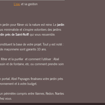
L'eau
et sa gestion
 jardin pour flâner où la nature est reine. Le
jardin
us minimaliste et s’inspire volontiers des jardins
rdin près de Saint-Nolff
qui vous ressemble.
tituent la base de votre projet. Tout y est noté :
 de maçonnerie sont garantis 10 ans.
trer et la purifier et comment l’utiliser : Abel
assin et de fontaine, etc. ou comment prendre soin
 portail, Abel Paysages finalisera votre jardin près
vironnement et à votre budget.
ans un périmètre compris entre Vannes, Redon, Nantes
chez vous.