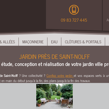
09 83 727 445
A
& ALLÉES
MAÇONNERIE
EAU
CLÔTURES & PORTAILS
JARDIN PRÈS DE SAINT-NOLFF
: étude, conception et réalisation de votre jardin ville p
de Saint-Nolff
? Une collectivité ?
Confiez votre jardin
et vos espaces verts à 
 en main du début jusqu’à la fin, des plans jusqu’à la fin des travaux.