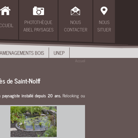
PHOTOTHÈQUE
NOUS
NOUS
CCUEIL
ABEL PAYSAGES
CONTACTER
SITUER
AMENAGEMENTS BOIS
UNEP
Accueil
rès de Saint-Nolff
un
paysagiste installé depuis 20 ans.
Relooking ou