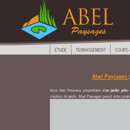
ÉTUDE
TERRASSEMENT
COURS
&
ALLÉES
ÉTUDE
TERRASSEMENT
COURS 
MAÇONNERIE
EAU
CLÔTURES
Abel Paysages
&
PORTAILS
Vous êtes l'heureux propriétaire d'
un jardin près 
AMENAGEMENTS
création de jardin, Abel Paysages prend votre projet
BOIS
UNEP
NOUS
CONTACTER