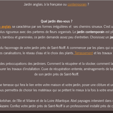
Jardin anglais, à la française ou
contemporain
?
Quel jardin êtes-vous ?
n anglais
se caractérise par ses formes irrégulières et ses chemins sinueux. C’est un
, plus rigoureux avec des parterres de fleurs organisés. Le
jardin contemporain
est pl
ale, bambou et graminées, ce jardin demande assez peu d’entretien. Choisissez un
ja
u façonnage de votre jardin près de Saint-Nolff. A commencer par les plans qui cons
s canalisations, le réseau d’eau et le choix des plants.
Terrassement
et les travaux
es préoccupations des jardiniers. Comment la récupérer et la stocker, comment la fil
ssurer les travaux d’installation. Cuve de récupération enterrée, aménagements de b
de son jardin près de Saint-Nolff.
 terrasse qui fera le lien entre votre maison et votre jardin, poser une clôture et un
ous permettra de choisir les matériaux qui se prêtent le mieux à la fois à votre en
 Morbihan, de l’Ille et Vilaine et de la Loire Atlantique. Abel paysages intervient d
Nazaire. Confiez votre jardin près de Saint-Nolff à un professionnel installé près de 