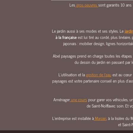
Les
gros oeuvres
sont garantis 10 ans
NOUS
SITUER
PHOTOTHÈQUE
ABEL
Le jardin aussi à ses modes et ses styles. Le
jardi
PAYSAGES
à la française
est lui tiré au cordé, plus linéaire
japonais : mobilier design, lignes horizont
NOUS
CONTACTER
Abel paysages prend en charge toutes les étapes d
du dessin du jardin en passant par le
NOUS
SITUER
L’utilisation et la
gestion de l’eau
est au cœur d
paysages est votre partenaire conseil en plus d’a
Aménager
une cours
pour garer vos véhicules, une
de Saint-Nolffavec soin. Et v
L’entreprise est installée à
Marzan
, à la lisière du
et Saint-