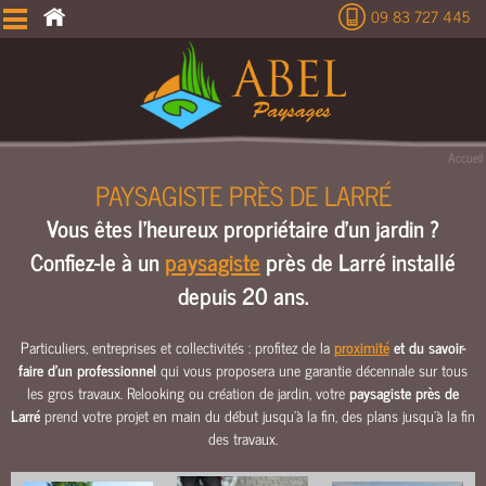
09 83 727 445
É
T
U
D
E
Accueil
T
PAYSAGISTE PRÈS DE LARRÉ
E
Vous êtes l'heureux propriétaire d'un jardin ?
R
R
Confiez-le à un
paysagiste
près de Larré installé
A
depuis 20 ans.
S
S
E
Particuliers, entreprises et collectivités : profitez de la
proximité
et du savoir-
faire d'un professionnel
qui vous proposera une garantie décennale sur tous
M
les gros travaux. Relooking ou création de jardin, votre
paysagiste près de
E
Larré
prend votre projet en main du début jusqu’à la fin, des plans jusqu’à la fin
N
des travaux.
T
C