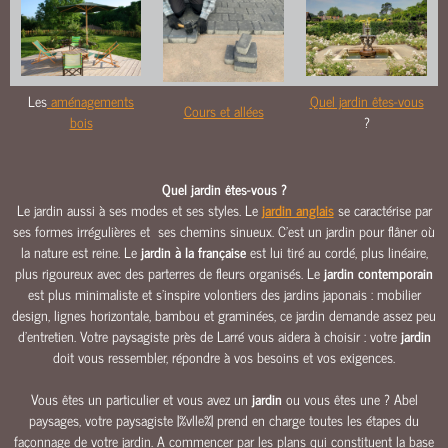
O
U
R
S
Les
aménagements
Quel jardin êtes-vous
&
Cours et allées
bois
?
A
L
L
Quel jardin êtes-vous ?
É
Le jardin aussi à ses modes et ses styles. Le
jardin anglais
se caractérise par
E
ses formes irrégulières et ses chemins sinueux. C’est un jardin pour flâner où
S
la nature est reine. Le
jardin à la française
est lui tiré au cordé, plus linéaire,
M
plus rigoureux avec des parterres de fleurs organisés. Le
jardin contemporain
A
est plus minimaliste et s’inspire volontiers des jardins japonais : mobilier
Ç
design, lignes horizontale, bambou et graminées, ce jardin demande assez peu
O
d’entretien. Votre paysagiste près de Larré vous aidera à choisir : votre
jardin
N
doit vous ressembler, répondre à vos besoins et vos exigences.
N
Vous êtes un particulier et vous avez un
jardin
ou vous êtes une ? Abel
E
paysages, votre paysagiste |%vlle%| prend en charge toutes les étapes du
R
façonnage de votre jardin. A commencer par les plans qui constituent la base
I