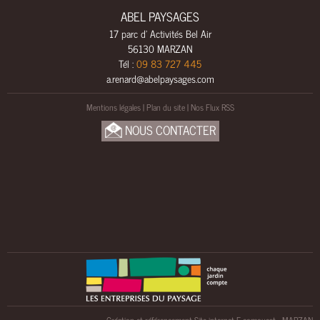
L
ABEL PAYSAGES
S
17 parc d' Activités Bel Air
A
56130 MARZAN
M
Tél :
09 83 727 445
E
a.renard@abelpaysages.com
N
Mentions légales
|
Plan du site
|
Nos Flux RSS
A
G
NOUS CONTACTER
E
M
E
N
T
S
B
O
I
S
U