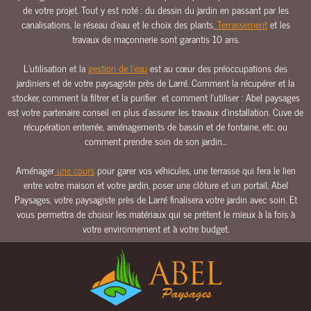
de votre projet. Tout y est noté : du dessin du jardin en passant par les
E
canalisations, le réseau d’eau et le choix des plants.
Terrassement
et les
E
travaux de maçonnerie sont garantis 10 ans.
A
U
L’utilisation et la
gestion de l’eau
est au cœur des préoccupations des
jardiniers et de votre paysagiste près de Larré. Comment la récupérer et la
C
stocker, comment la filtrer et la purifier et comment l’utiliser : Abel paysages
L
est votre partenaire conseil en plus d’assurer les travaux d’installation. Cuve de
Ô
récupération enterrée, aménagements de bassin et de fontaine, etc. ou
T
comment prendre soin de son jardin…
U
R
Aménager
une cours
pour garer vos véhicules, une terrasse qui fera le lien
E
entre votre maison et votre jardin, poser une clôture et un portail, Abel
S
Paysages, votre paysagiste près de Larré finalisera votre jardin avec soin. Et
&
vous permettra de choisir les matériaux qui se prêtent le mieux à la fois à
P
votre environnement et à votre budget.
O
R
T
A
I