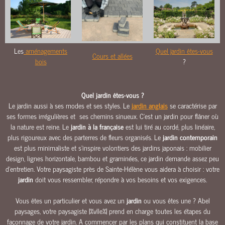
O
U
R
S
Les
aménagements
Quel jardin êtes-vous
&
Cours et allées
bois
?
A
L
L
Quel jardin êtes-vous ?
É
Le jardin aussi à ses modes et ses styles. Le
jardin anglais
se caractérise par
E
ses formes irrégulières et ses chemins sinueux. C’est un jardin pour flâner où
S
la nature est reine. Le
jardin à la française
est lui tiré au cordé, plus linéaire,
M
plus rigoureux avec des parterres de fleurs organisés. Le
jardin contemporain
A
est plus minimaliste et s’inspire volontiers des jardins japonais : mobilier
Ç
design, lignes horizontale, bambou et graminées, ce jardin demande assez peu
O
d’entretien. Votre paysagiste près de Sainte-Hélène vous aidera à choisir : votre
N
jardin
doit vous ressembler, répondre à vos besoins et vos exigences.
N
Vous êtes un particulier et vous avez un
jardin
ou vous êtes une ? Abel
E
paysages, votre paysagiste |%vlle%| prend en charge toutes les étapes du
R
façonnage de votre jardin. A commencer par les plans qui constituent la base
I