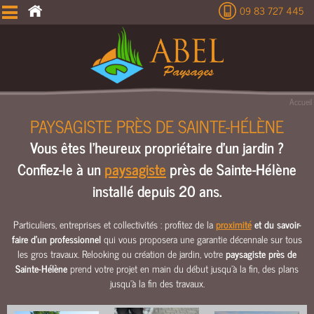
09 83 727 445
É
T
U
D
E
Accueil
T
PAYSAGISTE PRÈS DE SAINTE-HÉLÈNE
E
Vous êtes l'heureux propriétaire d'un jardin ?
R
R
Confiez-le à un
paysagiste
près de Sainte-Hélène
A
installé depuis 20 ans.
S
S
E
Particuliers, entreprises et collectivités : profitez de la
proximité
et du savoir-
faire d'un professionnel
qui vous proposera une garantie décennale sur tous
M
les gros travaux. Relooking ou création de jardin, votre
paysagiste près de
E
Sainte-Hélène
prend votre projet en main du début jusqu’à la fin, des plans
N
jusqu’à la fin des travaux.
T
C