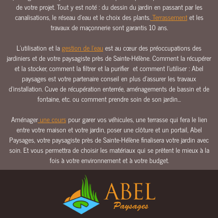
de votre projet. Tout y est noté : du dessin du jardin en passant par les
E
canalisations, le réseau d’eau et le choix des plants.
Terrassement
et les
E
travaux de maçonnerie sont garantis 10 ans.
A
U
L’utilisation et la
gestion de l’eau
est au cœur des préoccupations des
jardiniers et de votre paysagiste près de Sainte-Hélène. Comment la récupérer
C
et la stocker, comment la filtrer et la purifier et comment l’utiliser : Abel
L
paysages est votre partenaire conseil en plus d’assurer les travaux
Ô
d’installation. Cuve de récupération enterrée, aménagements de bassin et de
T
fontaine, etc. ou comment prendre soin de son jardin…
U
R
Aménager
une cours
pour garer vos véhicules, une terrasse qui fera le lien
E
entre votre maison et votre jardin, poser une clôture et un portail, Abel
S
Paysages, votre paysagiste près de Sainte-Hélène finalisera votre jardin avec
&
soin. Et vous permettra de choisir les matériaux qui se prêtent le mieux à la
P
fois à votre environnement et à votre budget.
O
R
T
A
I