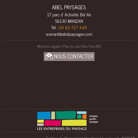
L
ABEL PAYSAGES
S
17 parc d' Activités Bel Air
A
56130 MARZAN
M
Tél :
09 83 727 445
E
a.renard@abelpaysages.com
N
Mentions légales
|
Plan du site
|
Nos Flux RSS
A
G
NOUS CONTACTER
E
M
E
N
T
S
B
O
I
S
U