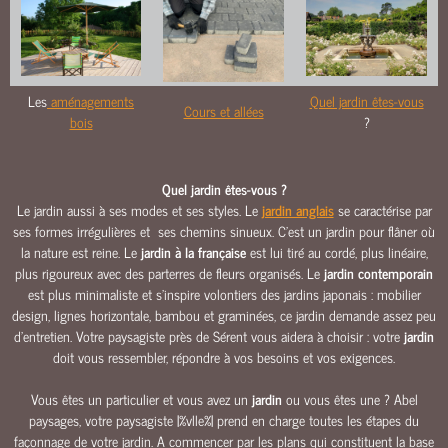
O
U
R
S
Les
aménagements
Quel jardin êtes-vous
&
Cours et allées
bois
?
A
L
L
Quel jardin êtes-vous ?
É
Le jardin aussi à ses modes et ses styles. Le
jardin anglais
se caractérise par
E
ses formes irrégulières et ses chemins sinueux. C’est un jardin pour flâner où
S
la nature est reine. Le
jardin à la française
est lui tiré au cordé, plus linéaire,
M
plus rigoureux avec des parterres de fleurs organisés. Le
jardin contemporain
A
est plus minimaliste et s’inspire volontiers des jardins japonais : mobilier
Ç
design, lignes horizontale, bambou et graminées, ce jardin demande assez peu
O
d’entretien. Votre paysagiste près de Sérent vous aidera à choisir : votre
jardin
N
doit vous ressembler, répondre à vos besoins et vos exigences.
N
Vous êtes un particulier et vous avez un
jardin
ou vous êtes une ? Abel
E
paysages, votre paysagiste |%vlle%| prend en charge toutes les étapes du
R
façonnage de votre jardin. A commencer par les plans qui constituent la base
I