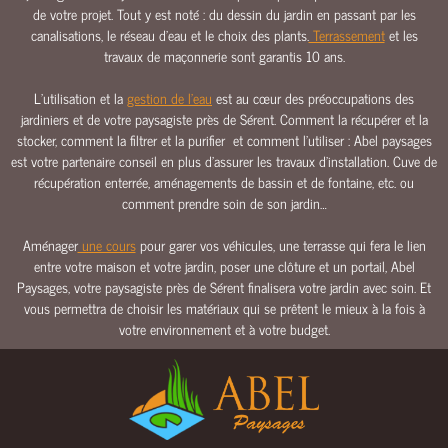
de votre projet. Tout y est noté : du dessin du jardin en passant par les
E
canalisations, le réseau d’eau et le choix des plants.
Terrassement
et les
E
travaux de maçonnerie sont garantis 10 ans.
A
U
L’utilisation et la
gestion de l’eau
est au cœur des préoccupations des
jardiniers et de votre paysagiste près de Sérent. Comment la récupérer et la
C
stocker, comment la filtrer et la purifier et comment l’utiliser : Abel paysages
L
est votre partenaire conseil en plus d’assurer les travaux d’installation. Cuve de
Ô
récupération enterrée, aménagements de bassin et de fontaine, etc. ou
T
comment prendre soin de son jardin…
U
R
Aménager
une cours
pour garer vos véhicules, une terrasse qui fera le lien
E
entre votre maison et votre jardin, poser une clôture et un portail, Abel
S
Paysages, votre paysagiste près de Sérent finalisera votre jardin avec soin. Et
&
vous permettra de choisir les matériaux qui se prêtent le mieux à la fois à
P
votre environnement et à votre budget.
O
R
T
A
I