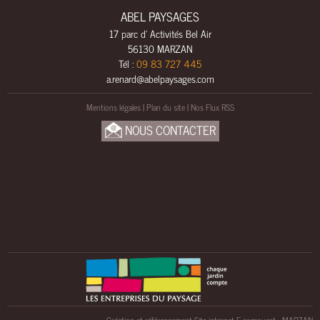
L
ABEL PAYSAGES
S
17 parc d' Activités Bel Air
A
56130 MARZAN
M
Tél :
09 83 727 445
E
a.renard@abelpaysages.com
N
Mentions légales
|
Plan du site
|
Nos Flux RSS
A
G
NOUS CONTACTER
E
M
E
N
T
S
B
O
I
S
U