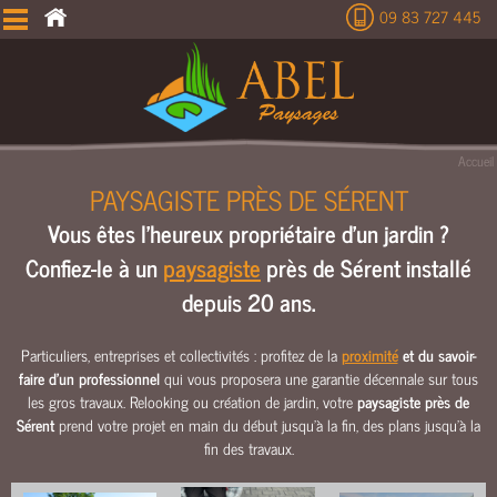
09 83 727 445
É
T
U
D
E
Accueil
T
PAYSAGISTE PRÈS DE SÉRENT
E
Vous êtes l'heureux propriétaire d'un jardin ?
R
R
Confiez-le à un
paysagiste
près de Sérent installé
A
depuis 20 ans.
S
S
E
Particuliers, entreprises et collectivités : profitez de la
proximité
et du savoir-
faire d'un professionnel
qui vous proposera une garantie décennale sur tous
M
les gros travaux. Relooking ou création de jardin, votre
paysagiste près de
E
Sérent
prend votre projet en main du début jusqu’à la fin, des plans jusqu’à la
N
fin des travaux.
T
C