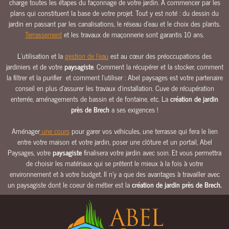
charge toutes les étapes du façonnage de votre jardin. A commencer par les
E
plans qui constituent la base de votre projet. Tout y est noté : du dessin du
jardin en passant par les canalisations, le réseau d’eau et le choix des plants.
E
Terrassement
et les travaux de maçonnerie sont garantis 10 ans.
A
U
L’utilisation et la
gestion de l’eau
est au cœur des préoccupations des
C
jardiniers et de votre
paysagiste
. Comment la récupérer et la stocker, comment
L
la filtrer et la purifier et comment l’utiliser : Abel paysages est votre partenaire
Ô
conseil en plus d’assurer les travaux d’installation. Cuve de récupération
enterrée, aménagements de bassin et de fontaine, etc. La
création de jardin
T
près de Brech
a ses exigences !
U
R
Aménager
une cours
pour garer vos véhicules, une terrasse qui fera le lien
E
entre votre maison et votre jardin, poser une clôture et un portail, Abel
S
Paysages, votre
paysagiste
finalisera votre jardin avec soin. Et vous permettra
&
de choisir les matériaux qui se prêtent le mieux à la fois à votre
P
environnement et à votre budget. Il n'y a que des avantages à travailler avec
O
un paysagiste dont le coeur de métier est la
création de jardin près de Brech
.
R
T
A
I