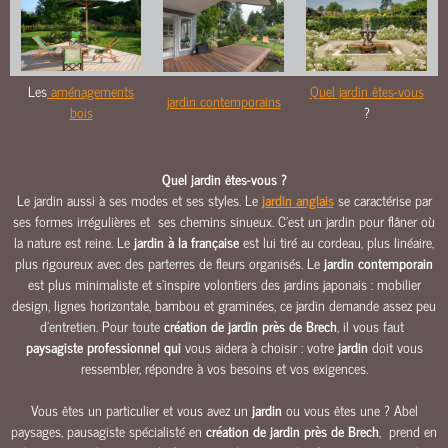
O
U
R
S
Les
aménagements
Quel jardin êtes-vous
jardin contemporains
&
bois
?
A
L
L
Quel jardin êtes-vous ?
É
Le jardin aussi à ses modes et ses styles. Le
jardin anglais
se caractérise par
E
ses formes irrégulières et ses chemins sinueux. C’est un jardin pour flâner où
S
la nature est reine. Le
jardin à la française
est lui tiré au cordeau, plus linéaire,
plus rigoureux avec des parterres de fleurs organisés. Le
jardin contemporain
M
est plus minimaliste et s’inspire volontiers des jardins japonais : mobilier
A
design, lignes horizontale, bambou et graminées, ce jardin demande assez peu
Ç
d’entretien. Pour toute
création de jardin près de Brech
, il vous faut
O
paysagiste professionnel qui
vous aidera à choisir : votre
jardin
doit vous
N
ressembler, répondre à vos besoins et vos exigences.
N
E
Vous êtes un particulier et vous avez un
jardin
ou vous êtes une ? Abel
R
paysages, pausagiste spécialisté en
création de jardin près de Brech
,
prend en
I