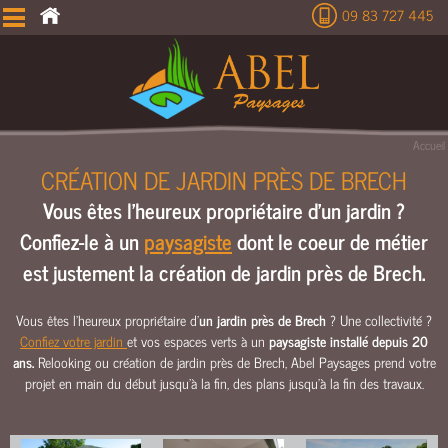
09 83 727 445
É
T
U
D
E
Accueil
T
CRÉATION DE JARDIN PRÈS DE BRECH
E
Vous êtes l'heureux propriétaire d'un jardin ?
R
R
Confiez-le à un
paysagiste
dont le coeur de métier
A
est justement la création de jardin près de Brech.
S
S
E
Vous êtes l'heureux propriétaire d'
un jardin près de Brech
? Une collectivité ?
Confiez votre jardin
et vos espaces verts à un
paysagiste installé depuis 20
M
ans.
Relooking ou création de jardin près de Brech, Abel Paysages prend votre
E
projet en main du début jusqu’à la fin, des plans jusqu’à la fin des travaux.
N
T
C