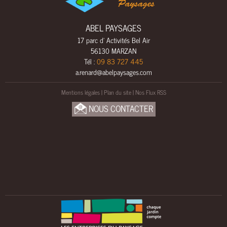
L
S
ABEL PAYSAGES
A
17 parc d' Activités Bel Air
M
56130 MARZAN
E
Tél :
09 83 727 445
N
a.renard@abelpaysages.com
A
G
Mentions légales
|
Plan du site
|
Nos Flux RSS
E
NOUS CONTACTER
M
E
N
T
S
B
O
I
S
U