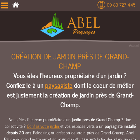
09 83 727 445
É
T
U
D
E
Accueil
T
CRÉATION DE JARDIN PRÈS DE GRAND-
E
CHAMP
R
R
Vous êtes l'heureux propriétaire d'un jardin ?
A
Confiez-le à un
paysagiste
dont le coeur de métier
S
S
est justement la création de jardin près de Grand-
E
Champ.
M
E
Vous êtes l'heureux propriétaire d'
un jardin près de Grand-Champ
? Une
N
collectivité ?
Confiez votre jardin
et vos espaces verts à un
paysagiste installé
T
depuis 20 ans.
Relooking ou création de jardin près de Grand-Champ, Abel
C
Paysages prend votre projet en main du début jusqu’à la fin, des plans jusqu’à