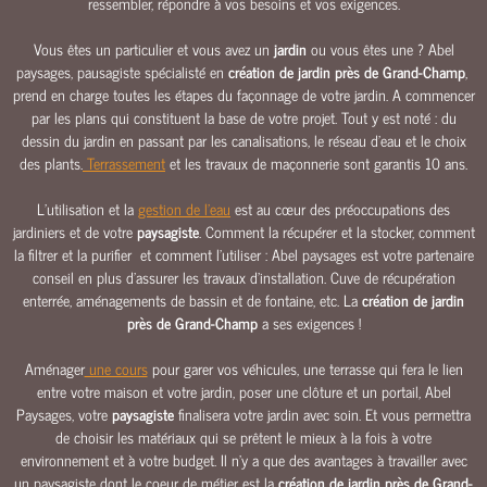
ressembler, répondre à vos besoins et vos exigences.
E
Vous êtes un particulier et vous avez un
jardin
ou vous êtes une ? Abel
E
paysages, pausagiste spécialisté en
création de jardin près de Grand-Champ
,
A
prend en charge toutes les étapes du façonnage de votre jardin. A commencer
U
par les plans qui constituent la base de votre projet. Tout y est noté : du
C
dessin du jardin en passant par les canalisations, le réseau d’eau et le choix
L
des plants.
Terrassement
et les travaux de maçonnerie sont garantis 10 ans.
Ô
L’utilisation et la
gestion de l’eau
est au cœur des préoccupations des
T
jardiniers et de votre
paysagiste
. Comment la récupérer et la stocker, comment
U
la filtrer et la purifier et comment l’utiliser : Abel paysages est votre partenaire
R
conseil en plus d’assurer les travaux d’installation. Cuve de récupération
E
enterrée, aménagements de bassin et de fontaine, etc. La
création de jardin
S
près de Grand-Champ
a ses exigences !
&
P
Aménager
une cours
pour garer vos véhicules, une terrasse qui fera le lien
O
entre votre maison et votre jardin, poser une clôture et un portail, Abel
R
Paysages, votre
paysagiste
finalisera votre jardin avec soin. Et vous permettra
T
de choisir les matériaux qui se prêtent le mieux à la fois à votre
A
environnement et à votre budget. Il n'y a que des avantages à travailler avec
I
un paysagiste dont le coeur de métier est la
création de jardin près de Grand-