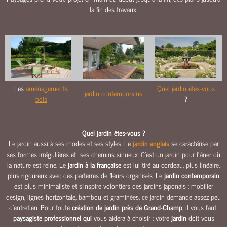
O
la fin des travaux.
U
R
S
&
A
L
L
Les
aménagements
Quel jardin êtes-vous
jardin contemporains
É
bois
?
E
S
Quel jardin êtes-vous ?
M
Le jardin aussi à ses modes et ses styles. Le
jardin anglais
se caractérise par
A
ses formes irrégulières et ses chemins sinueux. C’est un jardin pour flâner où
Ç
la nature est reine. Le
jardin à la française
est lui tiré au cordeau, plus linéaire,
O
plus rigoureux avec des parterres de fleurs organisés. Le
jardin contemporain
N
est plus minimaliste et s’inspire volontiers des jardins japonais : mobilier
N
design, lignes horizontale, bambou et graminées, ce jardin demande assez peu
E
d’entretien. Pour toute
création de jardin près de Grand-Champ
, il vous faut
R
paysagiste professionnel qui
vous aidera à choisir : votre
jardin
doit vous
I