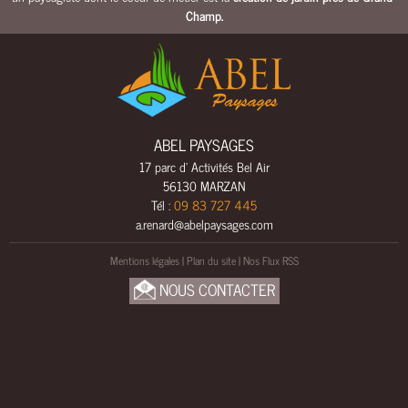
L
Champ
.
S
A
M
E
N
A
ABEL PAYSAGES
G
17 parc d' Activités Bel Air
E
56130 MARZAN
M
Tél :
09 83 727 445
E
a.renard@abelpaysages.com
N
T
Mentions légales
|
Plan du site
|
Nos Flux RSS
S
NOUS CONTACTER
B
O
I
S
U