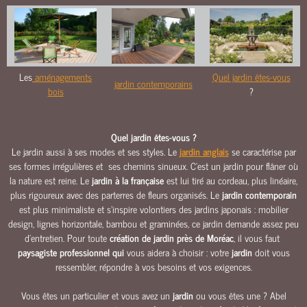
O
U
R
S
&
Les
aménagements
Quel jardin êtes-vous
jardin contemporains
A
bois
?
L
L
É
Quel jardin êtes-vous ?
E
Le jardin aussi à ses modes et ses styles. Le
jardin anglais
se caractérise par
S
ses formes irrégulières et ses chemins sinueux. C’est un jardin pour flâner où
la nature est reine. Le
jardin à la française
est lui tiré au cordeau, plus linéaire,
M
plus rigoureux avec des parterres de fleurs organisés. Le
jardin contemporain
A
est plus minimaliste et s’inspire volontiers des jardins japonais : mobilier
Ç
design, lignes horizontale, bambou et graminées, ce jardin demande assez peu
O
d’entretien. Pour toute
création de jardin près de Moréac
, il vous faut
N
paysagiste professionnel qui
vous aidera à choisir : votre
jardin
doit vous
N
ressembler, répondre à vos besoins et vos exigences.
E
R
Vous êtes un particulier et vous avez un
jardin
ou vous êtes une ? Abel
I