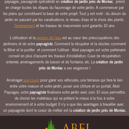
paysages, pausagiste spécialisté en
création de jardin près de Moréac
,
prend
E
en charge toutes les étapes du façonnage de votre jardin. A commencer par
les plans qui constituent la base de votre projet. Tout y est noté : du dessin du
E
jardin en passant par les canalisations, le réseau d’eau et le choix des plants.
A
Terrassement
et les travaux de maçonnerie sont garantis 10 ans.
U
C
L’utilisation et la
gestion de l’eau
est au cœur des préoccupations des
L
jardiniers et de votre
paysagiste
. Comment la récupérer et la stocker, comment
Ô
la filtrer et la purifier et comment l’utiliser : Abel paysages est votre partenaire
conseil en plus d’assurer les travaux d’installation. Cuve de récupération
T
enterrée, aménagements de bassin et de fontaine, etc. La
création de jardin
U
près de Moréac
a ses exigences !
R
E
Aménager
une cours
pour garer vos véhicules, une terrasse qui fera le lien
S
entre votre maison et votre jardin, poser une clôture et un portail, Abel
&
Paysages, votre
paysagiste
finalisera votre jardin avec soin. Et vous permettra
P
de choisir les matériaux qui se prêtent le mieux à la fois à votre
O
environnement et à votre budget. Il n'y a que des avantages à travailler avec
R
un paysagiste dont le coeur de métier est la
création de jardin près de Moréac
.
T
A
I