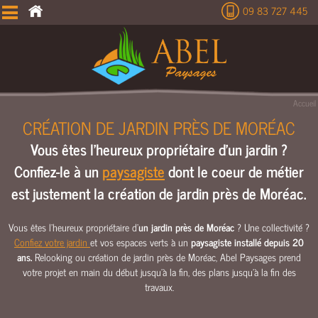
09 83 727 445
É
T
U
D
E
Accueil
T
CRÉATION DE JARDIN PRÈS DE MORÉAC
E
Vous êtes l'heureux propriétaire d'un jardin ?
R
R
Confiez-le à un
paysagiste
dont le coeur de métier
A
est justement la création de jardin près de Moréac.
S
S
E
Vous êtes l'heureux propriétaire d'
un jardin près de Moréac
? Une collectivité ?
Confiez votre jardin
et vos espaces verts à un
paysagiste installé depuis 20
M
ans.
Relooking ou création de jardin près de Moréac, Abel Paysages prend
E
votre projet en main du début jusqu’à la fin, des plans jusqu’à la fin des
N
travaux.
T
C