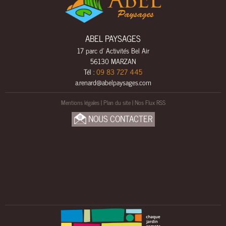
L
S
A
ABEL PAYSAGES
M
17 parc d' Activités Bel Air
E
56130 MARZAN
N
Tél :
09 83 727 445
A
a.renard@abelpaysages.com
G
E
Mentions légales
|
Plan du site
|
Nos Flux RSS
M
NOUS CONTACTER
E
N
T
S
B
O
I
S
U