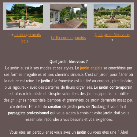
O
U
R
S
&
Les
aménagements
Quel jardin êtes-vous
jardin contemporains
A
bois
?
L
L
É
Quel jardin êtes-vous ?
E
Le jardin aussi à ses modes et ses styles. Le
jardin anglais
se caractérise par
S
ses formes irrégulières et ses chemins sinueux. C’est un jardin pour flâner où
la nature est reine. Le
jardin à la française
est lui tiré au cordeau, plus linéaire,
M
plus rigoureux avec des parterres de fleurs organisés. Le
jardin contemporain
A
est plus minimaliste et s’inspire volontiers des jardins japonais : mobilier
Ç
design, lignes horizontale, bambou et graminées, ce jardin demande assez peu
O
d’entretien. Pour toute
création de jardin près de Nostang
, il vous faut
N
paysagiste professionnel qui
vous aidera à choisir : votre
jardin
doit vous
N
ressembler, répondre à vos besoins et vos exigences.
E
R
Vous êtes un particulier et vous avez un
jardin
ou vous êtes une ? Abel
I