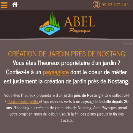
09 83 727 445
É
T
U
D
E
Accueil
T
CRÉATION DE JARDIN PRÈS DE NOSTANG
E
Vous êtes l'heureux propriétaire d'un jardin ?
R
R
Confiez-le à un
paysagiste
dont le coeur de métier
A
est justement la création de jardin près de Nostang.
S
S
E
Vous êtes l'heureux propriétaire d'
un jardin près de Nostang
? Une collectivité
?
Confiez votre jardin
et vos espaces verts à un
paysagiste installé depuis 20
M
ans.
Relooking ou création de jardin près de Nostang, Abel Paysages prend
E
votre projet en main du début jusqu’à la fin, des plans jusqu’à la fin des
N
travaux.
T
C