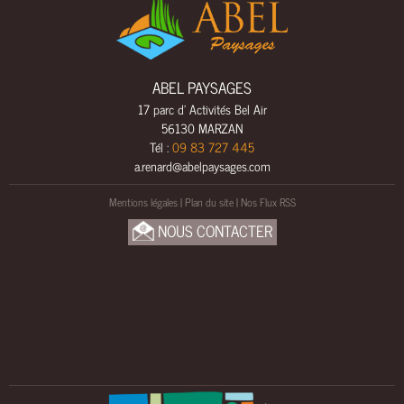
L
S
A
M
ABEL PAYSAGES
E
17 parc d' Activités Bel Air
N
56130 MARZAN
A
Tél :
09 83 727 445
G
a.renard@abelpaysages.com
E
M
Mentions légales
|
Plan du site
|
Nos Flux RSS
E
NOUS CONTACTER
N
T
S
B
O
I
S
U