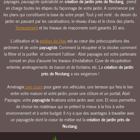
paysages, pausagiste spécialisté en
création de jardin près de Nostang
,
prend
E
en charge toutes les étapes du façonnage de votre jardin. A commencer par
les plans qui constituent la base de votre projet. Tout y est noté : du dessin du
E
jardin en passant par les canalisations, le réseau d’eau et le choix des plants.
A
Terrassement
et les travaux de maçonnerie sont garantis 10 ans.
U
C
L’utilisation et la
gestion de l’eau
est au cœur des préoccupations des
L
jardiniers et de votre
paysagiste
. Comment la récupérer et la stocker, comment
Ô
la filtrer et la purifier et comment l’utiliser : Abel paysages est votre partenaire
conseil en plus d’assurer les travaux d’installation. Cuve de récupération
T
enterrée, aménagements de bassin et de fontaine, etc. La
création de jardin
U
près de Nostang
a ses exigences !
R
E
Aménager
une cours
pour garer vos véhicules, une terrasse qui fera le lien
S
entre votre maison et votre jardin, poser une clôture et un portail, Abel
&
Paysages, votre
paysagiste
finalisera votre jardin avec soin. Et vous permettra
P
de choisir les matériaux qui se prêtent le mieux à la fois à votre
O
environnement et à votre budget. Il n'y a que des avantages à travailler avec
R
un paysagiste dont le coeur de métier est la
création de jardin près de
T
Nostang
.
A
I