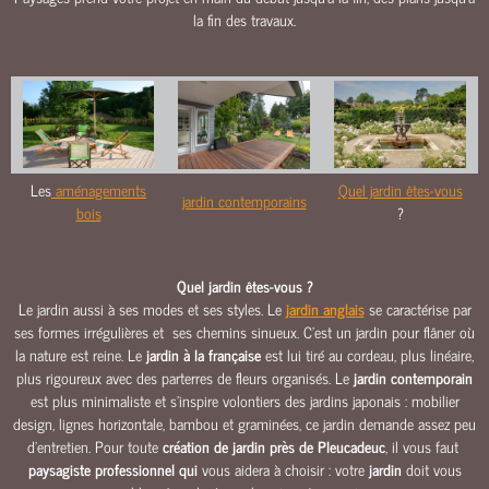
O
la fin des travaux.
U
R
S
&
A
L
L
Les
aménagements
Quel jardin êtes-vous
jardin contemporains
É
bois
?
E
S
Quel jardin êtes-vous ?
M
Le jardin aussi à ses modes et ses styles. Le
jardin anglais
se caractérise par
A
ses formes irrégulières et ses chemins sinueux. C’est un jardin pour flâner où
Ç
la nature est reine. Le
jardin à la française
est lui tiré au cordeau, plus linéaire,
O
plus rigoureux avec des parterres de fleurs organisés. Le
jardin contemporain
N
est plus minimaliste et s’inspire volontiers des jardins japonais : mobilier
N
design, lignes horizontale, bambou et graminées, ce jardin demande assez peu
E
d’entretien. Pour toute
création de jardin près de Pleucadeuc
, il vous faut
R
paysagiste professionnel qui
vous aidera à choisir : votre
jardin
doit vous
I