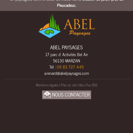
L
Pleucadeuc
.
S
A
M
E
N
A
ABEL PAYSAGES
G
17 parc d' Activités Bel Air
E
56130 MARZAN
M
Tél :
09 83 727 445
E
a.renard@abelpaysages.com
N
T
Mentions légales
|
Plan du site
|
Nos Flux RSS
S
NOUS CONTACTER
B
O
I
S
U