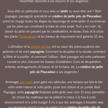
ressembler, répondre à vos besoins et vos exigences.
E
Vous êtes un particulier et vous avez un
jardin
ou vous êtes une ? Abel
E
paysages, pausagiste spécialisté en
création de jardin près de Pleucadeuc
,
A
prend en charge toutes les étapes du façonnage de votre jardin. A commencer
U
par les plans qui constituent la base de votre projet. Tout y est noté : du
C
dessin du jardin en passant par les canalisations, le réseau d’eau et le choix
L
des plants.
Terrassement
et les travaux de maçonnerie sont garantis 10 ans.
Ô
L’utilisation et la
gestion de l’eau
est au cœur des préoccupations des
T
jardiniers et de votre
paysagiste
. Comment la récupérer et la stocker, comment
U
la filtrer et la purifier et comment l’utiliser : Abel paysages est votre partenaire
R
conseil en plus d’assurer les travaux d’installation. Cuve de récupération
E
enterrée, aménagements de bassin et de fontaine, etc. La
création de jardin
S
près de Pleucadeuc
a ses exigences !
&
P
Aménager
une cours
pour garer vos véhicules, une terrasse qui fera le lien
O
entre votre maison et votre jardin, poser une clôture et un portail, Abel
R
Paysages, votre
paysagiste
finalisera votre jardin avec soin. Et vous permettra
T
de choisir les matériaux qui se prêtent le mieux à la fois à votre
A
environnement et à votre budget. Il n'y a que des avantages à travailler avec
I
un paysagiste dont le coeur de métier est la
création de jardin près de