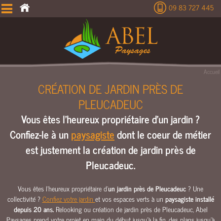
09 83 727 445
É
T
U
D
E
Accueil
T
CRÉATION DE JARDIN PRÈS DE
E
PLEUCADEUC
R
R
Vous êtes l'heureux propriétaire d'un jardin ?
A
Confiez-le à un
paysagiste
dont le coeur de métier
S
S
est justement la création de jardin près de
E
Pleucadeuc.
M
E
Vous êtes l'heureux propriétaire d'
un jardin près de Pleucadeuc
? Une
N
collectivité ?
Confiez votre jardin
et vos espaces verts à un
paysagiste installé
T
depuis 20 ans.
Relooking ou création de jardin près de Pleucadeuc, Abel
C
Paysages prend votre projet en main du début jusqu’à la fin, des plans jusqu’à