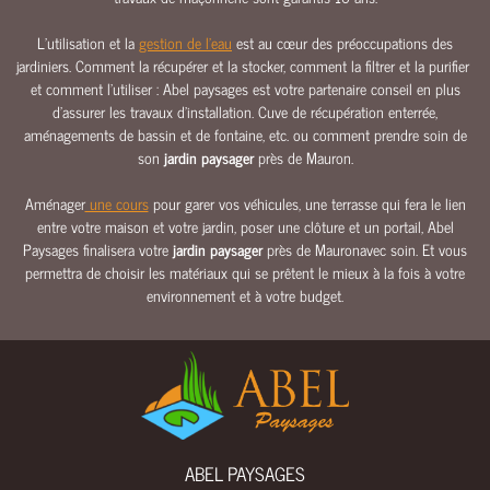
E
L’utilisation et la
gestion de l’eau
est au cœur des préoccupations des
E
jardiniers. Comment la récupérer et la stocker, comment la filtrer et la purifier
A
et comment l’utiliser : Abel paysages est votre partenaire conseil en plus
U
d’assurer les travaux d’installation. Cuve de récupération enterrée,
aménagements de bassin et de fontaine, etc. ou comment prendre soin de
C
son
jardin paysager
près de Mauron.
L
Ô
Aménager
une cours
pour garer vos véhicules, une terrasse qui fera le lien
T
entre votre maison et votre jardin, poser une clôture et un portail, Abel
U
Paysages finalisera votre
jardin paysager
près de Mauronavec soin. Et vous
R
permettra de choisir les matériaux qui se prêtent le mieux à la fois à votre
E
environnement et à votre budget.
S
&
P
O
R
T
A
ABEL PAYSAGES
I