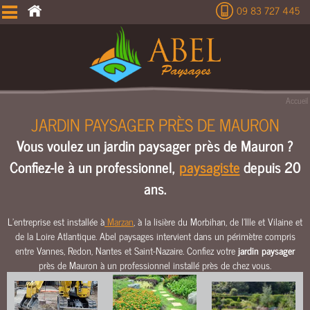
09 83 727 445
É
T
U
D
E
Accueil
T
JARDIN PAYSAGER PRÈS DE MAURON
E
Vous voulez un jardin paysager près de Mauron ?
R
R
Confiez-le à un professionnel,
paysagiste
depuis 20
A
ans.
S
S
E
L’entreprise est installée à
Marzan
, à la lisière du Morbihan, de l’Ille et Vilaine et
de la Loire Atlantique. Abel paysages intervient dans un périmètre compris
M
entre Vannes, Redon, Nantes et Saint-Nazaire. Confiez votre
jardin paysager
E
près de Mauron à un professionnel installé près de chez vous.
N
T
C