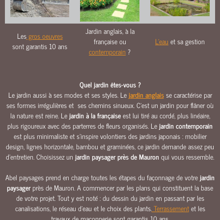
O
U
R
Jardin anglais, à la
Les
gros oeuvres
S
française ou
L'eau
et sa gestion
sont garantis 10 ans
&
contemporain
?
A
L
L
Quel jardin êtes-vous ?
É
Le jardin aussi à ses modes et ses styles. Le
jardin anglais
se caractérise par
E
ses formes irrégulières et ses chemins sinueux. C’est un jardin pour flâner où
S
la nature est reine. Le
jardin à la française
est lui tiré au cordé, plus linéaire,
plus rigoureux avec des parterres de fleurs organisés. Le
jardin contemporain
M
est plus minimaliste et s’inspire volontiers des jardins japonais : mobilier
A
design, lignes horizontale, bambou et graminées, ce jardin demande assez peu
Ç
d’entretien. Choisissez un
jardin paysager près de Mauron
qui vous ressemble.
O
N
Abel paysages prend en charge toutes les étapes du façonnage de votre
jardin
N
paysager
près de Mauron. A commencer par les plans qui constituent la base
E
de votre projet. Tout y est noté : du dessin du jardin en passant par les
R
canalisations, le réseau d’eau et le choix des plants.
Terrassement
et les
I
travaux de maçonnerie sont garantis 10 ans.