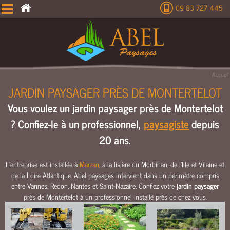
09 83 727 445
É
T
U
D
E
Accueil
T
JARDIN PAYSAGER PRÈS DE MONTERTELOT
E
Vous voulez un jardin paysager près de Montertelot
R
R
? Confiez-le à un professionnel,
paysagiste
depuis
A
20 ans.
S
S
E
L’entreprise est installée à
Marzan
, à la lisière du Morbihan, de l’Ille et Vilaine et
de la Loire Atlantique. Abel paysages intervient dans un périmètre compris
M
entre Vannes, Redon, Nantes et Saint-Nazaire. Confiez votre
jardin paysager
E
près de Montertelot à un professionnel installé près de chez vous.
N
T
C