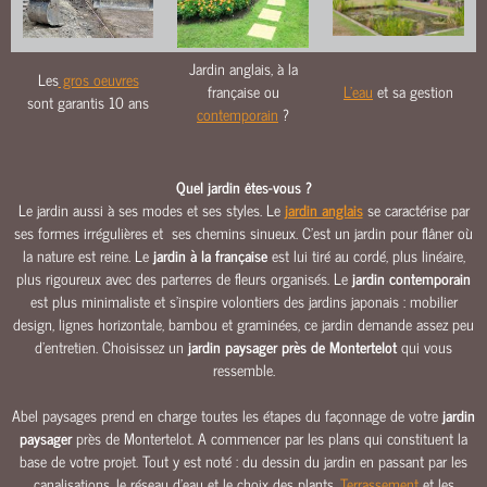
O
U
R
Jardin anglais, à la
Les
gros oeuvres
S
française ou
L'eau
et sa gestion
sont garantis 10 ans
&
contemporain
?
A
L
L
Quel jardin êtes-vous ?
É
Le jardin aussi à ses modes et ses styles. Le
jardin anglais
se caractérise par
E
ses formes irrégulières et ses chemins sinueux. C’est un jardin pour flâner où
S
la nature est reine. Le
jardin à la française
est lui tiré au cordé, plus linéaire,
plus rigoureux avec des parterres de fleurs organisés. Le
jardin contemporain
M
est plus minimaliste et s’inspire volontiers des jardins japonais : mobilier
A
design, lignes horizontale, bambou et graminées, ce jardin demande assez peu
Ç
d’entretien. Choisissez un
jardin paysager près de Montertelot
qui vous
O
ressemble.
N
N
Abel paysages prend en charge toutes les étapes du façonnage de votre
jardin
E
paysager
près de Montertelot. A commencer par les plans qui constituent la
R
base de votre projet. Tout y est noté : du dessin du jardin en passant par les
I
canalisations, le réseau d’eau et le choix des plants.
Terrassement
et les