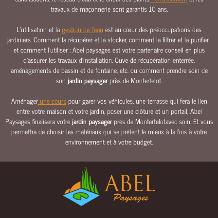
E
travaux de maçonnerie sont garantis 10 ans.
E
L’utilisation et la
gestion de l’eau
est au cœur des préoccupations des
A
jardiniers. Comment la récupérer et la stocker, comment la filtrer et la purifier
U
et comment l’utiliser : Abel paysages est votre partenaire conseil en plus
d’assurer les travaux d’installation. Cuve de récupération enterrée,
C
aménagements de bassin et de fontaine, etc. ou comment prendre soin de
L
son
jardin paysager
près de Montertelot.
Ô
T
Aménager
une cours
pour garer vos véhicules, une terrasse qui fera le lien
U
entre votre maison et votre jardin, poser une clôture et un portail, Abel
R
Paysages finalisera votre
jardin paysager
près de Montertelotavec soin. Et vous
E
permettra de choisir les matériaux qui se prêtent le mieux à la fois à votre
S
environnement et à votre budget.
&
P
O
R
T
A
I