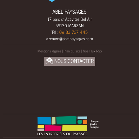
L
S
ABEL PAYSAGES
17 parc d' Activités Bel Air
A
56130 MARZAN
M
Tél :
09 83 727 445
E
a.renard@abelpaysages.com
N
A
Mentions légales
|
Plan du site
|
Nos Flux RSS
G
NOUS CONTACTER
E
M
E
N
T
S
B
O
I
S
U