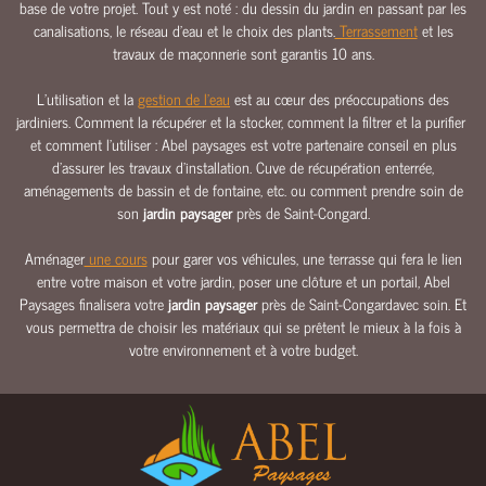
base de votre projet. Tout y est noté : du dessin du jardin en passant par les
E
canalisations, le réseau d’eau et le choix des plants.
Terrassement
et les
travaux de maçonnerie sont garantis 10 ans.
E
A
L’utilisation et la
gestion de l’eau
est au cœur des préoccupations des
U
jardiniers. Comment la récupérer et la stocker, comment la filtrer et la purifier
C
et comment l’utiliser : Abel paysages est votre partenaire conseil en plus
L
d’assurer les travaux d’installation. Cuve de récupération enterrée,
Ô
aménagements de bassin et de fontaine, etc. ou comment prendre soin de
T
son
jardin paysager
près de Saint-Congard.
U
R
Aménager
une cours
pour garer vos véhicules, une terrasse qui fera le lien
entre votre maison et votre jardin, poser une clôture et un portail, Abel
E
Paysages finalisera votre
jardin paysager
près de Saint-Congardavec soin. Et
S
vous permettra de choisir les matériaux qui se prêtent le mieux à la fois à
&
votre environnement et à votre budget.
P
O
R
T
A
I