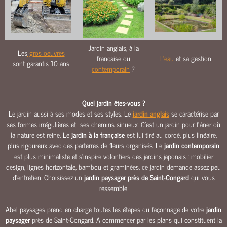
O
U
R
S
Jardin anglais, à la
&
Les
gros oeuvres
française ou
L'eau
et sa gestion
A
sont garantis 10 ans
contemporain
?
L
L
É
Quel jardin êtes-vous ?
E
Le jardin aussi à ses modes et ses styles. Le
jardin anglais
se caractérise par
S
ses formes irrégulières et ses chemins sinueux. C’est un jardin pour flâner où
la nature est reine. Le
jardin à la française
est lui tiré au cordé, plus linéaire,
M
plus rigoureux avec des parterres de fleurs organisés. Le
jardin contemporain
A
est plus minimaliste et s’inspire volontiers des jardins japonais : mobilier
Ç
design, lignes horizontale, bambou et graminées, ce jardin demande assez peu
O
d’entretien. Choisissez un
jardin paysager près de Saint-Congard
qui vous
N
ressemble.
N
E
Abel paysages prend en charge toutes les étapes du façonnage de votre
jardin
R
paysager
près de Saint-Congard. A commencer par les plans qui constituent la
I