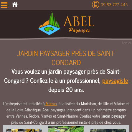
09 83 727 445
É
T
U
D
E
Accueil
T
JARDIN PAYSAGER PRÈS DE SAINT-
E
CONGARD
R
R
Vous voulez un jardin paysager près de Saint-
A
Congard ? Confiez-le à un professionnel,
paysagiste
S
S
depuis 20 ans.
E
M
L’entreprise est installée à
Marzan
, à la lisière du Morbihan, de l’Ille et Vilaine et
E
de la Loire Atlantique. Abel paysages intervient dans un périmètre compris
N
entre Vannes, Redon, Nantes et Saint-Nazaire. Confiez votre
jardin paysager
T
près de Saint-Congard à un professionnel installé près de chez vous.
C