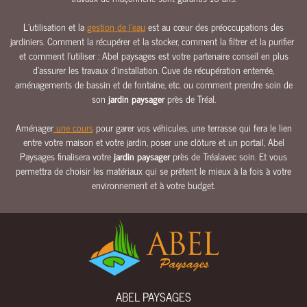
E
L’utilisation et la
gestion de l’eau
est au cœur des préoccupations des
E
jardiniers. Comment la récupérer et la stocker, comment la filtrer et la purifier
A
et comment l’utiliser : Abel paysages est votre partenaire conseil en plus
U
d’assurer les travaux d’installation. Cuve de récupération enterrée,
aménagements de bassin et de fontaine, etc. ou comment prendre soin de
C
son
jardin paysager
près de Tréal.
L
Ô
Aménager
une cours
pour garer vos véhicules, une terrasse qui fera le lien
T
entre votre maison et votre jardin, poser une clôture et un portail, Abel
U
Paysages finalisera votre
jardin paysager
près de Tréalavec soin. Et vous
R
permettra de choisir les matériaux qui se prêtent le mieux à la fois à votre
E
environnement et à votre budget.
S
&
P
O
R
T
A
ABEL PAYSAGES
I