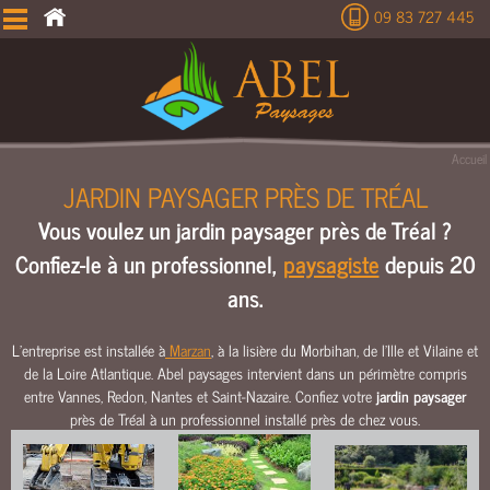
09 83 727 445
É
T
U
D
E
Accueil
T
JARDIN PAYSAGER PRÈS DE TRÉAL
E
Vous voulez un jardin paysager près de Tréal ?
R
R
Confiez-le à un professionnel,
paysagiste
depuis 20
A
ans.
S
S
E
L’entreprise est installée à
Marzan
, à la lisière du Morbihan, de l’Ille et Vilaine et
de la Loire Atlantique. Abel paysages intervient dans un périmètre compris
M
entre Vannes, Redon, Nantes et Saint-Nazaire. Confiez votre
jardin paysager
E
près de Tréal à un professionnel installé près de chez vous.
N
T
C