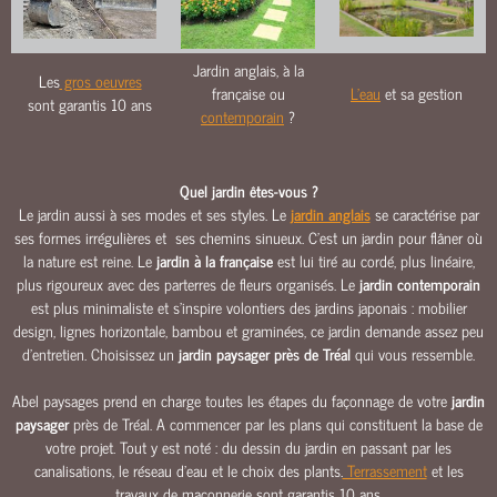
O
U
R
Jardin anglais, à la
Les
gros oeuvres
S
française ou
L'eau
et sa gestion
sont garantis 10 ans
&
contemporain
?
A
L
L
Quel jardin êtes-vous ?
É
Le jardin aussi à ses modes et ses styles. Le
jardin anglais
se caractérise par
E
ses formes irrégulières et ses chemins sinueux. C’est un jardin pour flâner où
S
la nature est reine. Le
jardin à la française
est lui tiré au cordé, plus linéaire,
plus rigoureux avec des parterres de fleurs organisés. Le
jardin contemporain
M
est plus minimaliste et s’inspire volontiers des jardins japonais : mobilier
A
design, lignes horizontale, bambou et graminées, ce jardin demande assez peu
Ç
d’entretien. Choisissez un
jardin paysager près de Tréal
qui vous ressemble.
O
N
Abel paysages prend en charge toutes les étapes du façonnage de votre
jardin
N
paysager
près de Tréal. A commencer par les plans qui constituent la base de
E
votre projet. Tout y est noté : du dessin du jardin en passant par les
R
canalisations, le réseau d’eau et le choix des plants.
Terrassement
et les
I
travaux de maçonnerie sont garantis 10 ans.