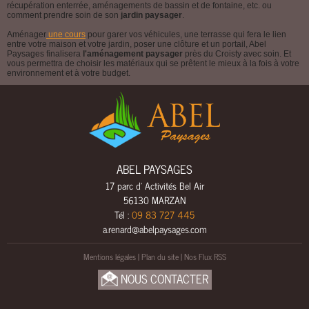
récupération enterrée, aménagements de bassin et de fontaine, etc. ou
E
comment prendre soin de son
jardin paysager
.
E
Aménager
une cours
pour garer vos véhicules, une terrasse qui fera le lien
entre votre maison et votre jardin, poser une clôture et un portail, Abel
A
Paysages finalisera
l'aménagement paysager
près du Croisty avec soin. Et
U
vous permettra de choisir les matériaux qui se prêtent le mieux à la fois à votre
environnement et à votre budget.
C
L
Ô
T
U
R
ABEL PAYSAGES
E
17 parc d' Activités Bel Air
S
56130 MARZAN
&
Tél :
09 83 727 445
P
a.renard@abelpaysages.com
O
R
Mentions légales
|
Plan du site
|
Nos Flux RSS
T
NOUS CONTACTER
A
I