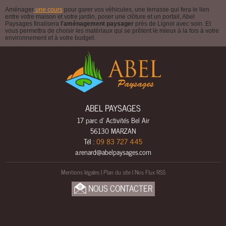
E
Aménager
une cours
pour garer vos véhicules, une terrasse qui fera le lien
entre votre maison et votre jardin, poser une clôture et un portail, Abel
E
Paysages finalisera
l'aménagement paysager
près de Lignol avec soin. Et
vous permettra de choisir les matériaux qui se prêtent le mieux à la fois à votre
A
environnement et à votre budget.
U
C
L
Ô
T
ABEL PAYSAGES
U
R
17 parc d' Activités Bel Air
56130 MARZAN
E
Tél :
09 83 727 445
S
a.renard@abelpaysages.com
&
P
Mentions légales
|
Plan du site
|
Nos Flux RSS
O
R
NOUS CONTACTER
T
A
I