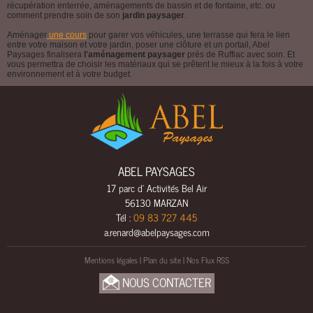
récupération enterrée, aménagements de bassin et de fontaine, etc. ou
E
comment prendre soin de son
jardin paysager
.
E
Aménager
une cours
pour garer vos véhicules, une terrasse qui fera le lien
entre votre maison et votre jardin, poser une clôture et un portail, Abel
A
Paysages finalisera
l'aménagement paysager
près de Ruffiac avec soin. Et
U
vous permettra de choisir les matériaux qui se prêtent le mieux à la fois à votre
environnement et à votre budget.
C
L
Ô
T
U
R
ABEL PAYSAGES
E
17 parc d' Activités Bel Air
S
56130 MARZAN
&
Tél :
09 83 727 445
P
a.renard@abelpaysages.com
O
R
Mentions légales
|
Plan du site
|
Nos Flux RSS
T
NOUS CONTACTER
A
I