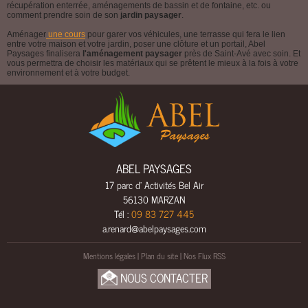
récupération enterrée, aménagements de bassin et de fontaine, etc. ou
E
comment prendre soin de son
jardin paysager
.
E
Aménager
une cours
pour garer vos véhicules, une terrasse qui fera le lien
entre votre maison et votre jardin, poser une clôture et un portail, Abel
A
Paysages finalisera
l'aménagement paysager
près de Saint-Avé avec soin. Et
U
vous permettra de choisir les matériaux qui se prêtent le mieux à la fois à votre
environnement et à votre budget.
C
L
Ô
T
U
R
ABEL PAYSAGES
E
17 parc d' Activités Bel Air
S
56130 MARZAN
&
Tél :
09 83 727 445
P
a.renard@abelpaysages.com
O
R
Mentions légales
|
Plan du site
|
Nos Flux RSS
T
NOUS CONTACTER
A
I