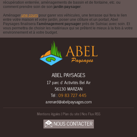
récupération enterrée, aménagements de bassin et de fontaine, etc. ou
E
comment prendre soin de son
jardin paysager
.
E
Aménager
une cours
pour garer vos véhicules, une terrasse qui fera le lien
entre votre maison et votre jardin, poser une clôture et un portail, Abel
A
Paysages finalisera
l'aménagement paysager
près de Sulniac avec soin. Et
U
vous permettra de choisir les matériaux qui se prêtent le mieux à la fois à votre
environnement et à votre budget.
C
L
Ô
T
U
R
ABEL PAYSAGES
E
17 parc d' Activités Bel Air
S
56130 MARZAN
&
Tél :
09 83 727 445
P
a.renard@abelpaysages.com
O
R
Mentions légales
|
Plan du site
|
Nos Flux RSS
T
NOUS CONTACTER
A
I